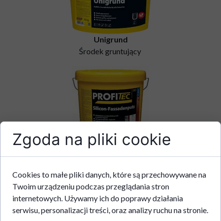
Unigrund
Środek gruntujący
Zgoda na pliki cookie
Silikat Fassadenputz
Tynk Silikonowy na Zewnątrz
Cookies to małe pliki danych, które są przechowywane na
Twoim urządzeniu podczas przeglądania stron
internetowych. Używamy ich do poprawy działania
serwisu, personalizacji treści, oraz analizy ruchu na stronie.