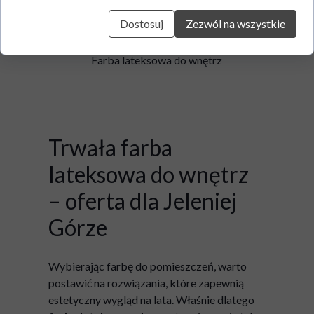
Dostosuj
Zezwól na wszystkie
Dufa Mattlatex
Farba lateksowa do wnętrz
Trwała farba
lateksowa do wnętrz
– oferta dla Jeleniej
Górze
Wybierając farbę do pomieszczeń, warto
postawić na rozwiązania, które zapewnią
estetyczny wygląd na lata. Właśnie dlatego