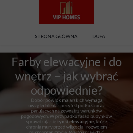
STRONA GŁÓWNA
DUFA
Farby elewacyjne i do
wnętrz – jak wybrać
odpowiednie?
Dobór powłok malarskich wymaga
uwzględnienia specyfiki podłoża oraz
panujących na zewnątrz warunków
pogodowych. W przypadku fasad budynków
sprawdzają się
tynki
elewacyjne
, które
chronią mury przed wilgocią i rozwojem
mikroorganizmów. Warto sprawdzić