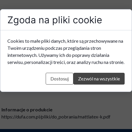
Własności:
Zgoda na pliki cookie
• Dobrze kryjąca
• Odporna na zanieczszczenia
• Dyfuzyjna
Cookies to małe pliki danych, które są przechowywane na
Twoim urządzeniu podczas przeglądania stron
Wydajność:
internetowych. Używamy ich do poprawy działania
ok. 6,5 - 7 m²/l
serwisu, personalizacji treści, oraz analizy ruchu na stronie.
Kolor:
Biały
Stopień połysku:
Dostosuj
Zezwól na wszystkie
Mat
Informacje o produkcie
https://dufa.com.pl/pliki/do_pobrania/mattlatex-k.pdf