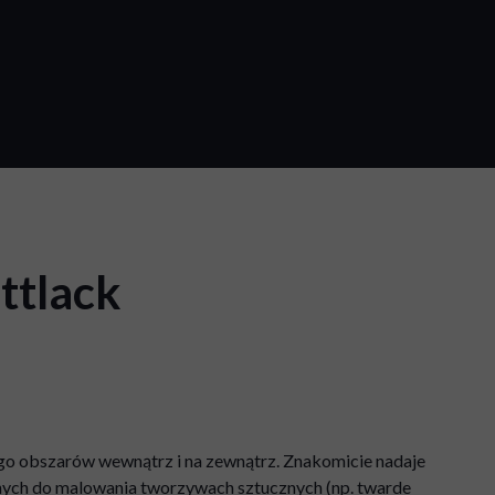
ttlack
ego obszarów wewnątrz i na zewnątrz. Znakomicie nadaje
tnych do malowania tworzywach sztucznych (np. twarde