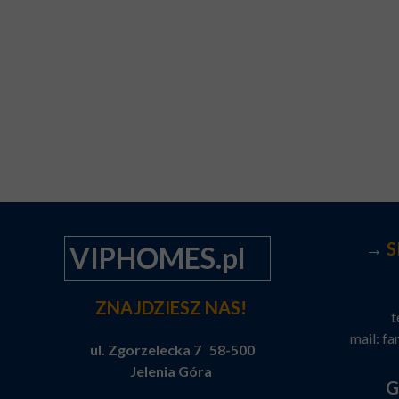
→
S
VIPHOMES.pl
ZNAJDZIESZ NAS!
t
mail:
fa
ul. Zgorzelecka 7 58-500
Jelenia Góra
G