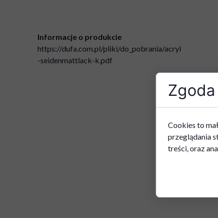
Informacje o produkcie
https://dufa.com.pl/pliki/do_pobrania/acryl
-seidenmattlack-k.pdf
Zgoda 
Cookies to mał
przeglądania s
treści, oraz ana