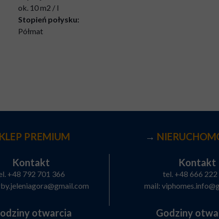
ok. 10 m2 / l
Stopień połysku:
Półmat
KLEP PREMIUM
→
NIERUCHOM
Kontakt
Kontakt
el.
+48 792 701 366
tel.
+48 666 222
rby.jeleniagora@gmail.com
mail:
viphomes.info@
odziny otwarcia
Godziny otwa