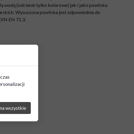
łą wodą (odcienie tylko kolorowe) jak i jako powłoka
arskich. Wysuszona powłoka jest odpowiednia do
DIN EN 71.3.
dczas
rsonalizacji
a i
ych
na wszystkie