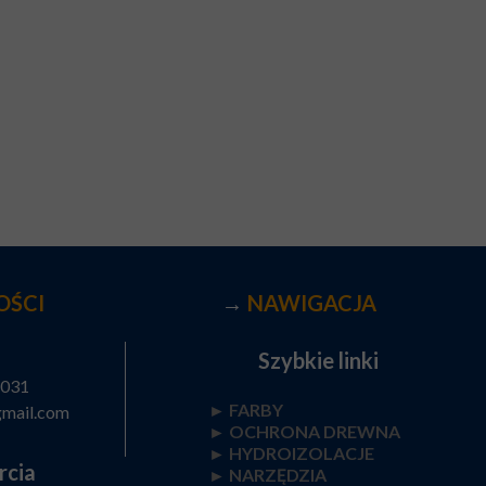
OŚCI
→
NAWIGACJA
Szybkie linki
 031
► FARBY
gmail.com
►
OCHRONA DREWNA
►
HYDROIZOLACJE
rcia
►
NARZĘDZIA