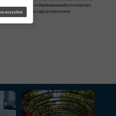
wanych inwestycjach w
Karkonoszach
pozwala nam
a znajomości planów zagospodarowania
na wszystkie
zamy!