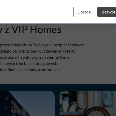
kszych perspektywach wzrostu wartości. Ponadto wiedza o plano
że kupno nieruchomości w
Jeleniej Górze
to decyzja, która wymag
Dostosuj
Zezwól 
dczone
biuro nieruchomości
chętnie Ci w tym pomożemy. Zapras
y z VIP Homes
 przekładają się na Twój zysk i bezpieczeństwo:
ażdego obiektu przed wystawieniem oferty.
lnych danych rynkowych z
Jeleniej Góry
.
iowych i portalach branżowych.
az finalizacji umowy u notariusza.