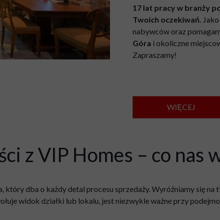
LOKALE NA WYNAJEM
17 lat pracy w branży 
Twoich oczekiwań.
Jak
DZIAŁKI
nabywców oraz pomagam
Góra
i okoliczne miejsco
HALE I OBIEKTY KOMERYCYJNE
Zapraszamy!
WIĘCEJ
ci z VIP Homes – co nas 
a, który dba o każdy detal procesu sprzedaży. Wyróżniamy się na t
ołuje widok działki lub lokalu, jest niezwykle ważne przy podejm