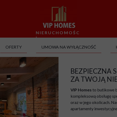
NIERUCHOMOŚC
I
OFERTY
UMOWA NA WYŁĄCZNOŚĆ
MIESZKANIA NA SPRZEDAŻ
BEZPIECZNA S
MIESZKANIA NA WYNAJEM
ZA TWOJĄ N
DOMY NA SPRZEDAŻ
VIP Homes
to butikowe 
DOMY NA WYNAJEM
kompleksową obsługę spr
oraz w jego okolicach. Na
LOKALE NA SPRZEDAŻ
apartamenty inwestycyjne