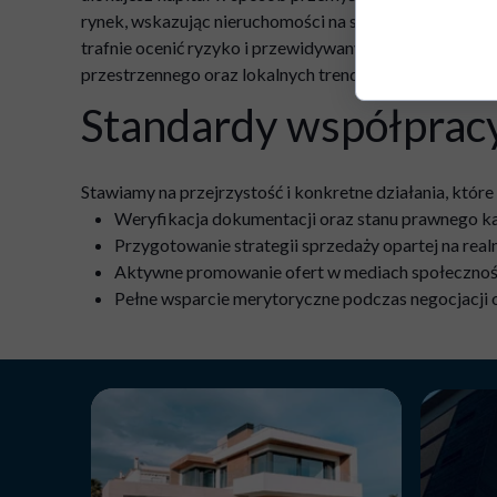
rynek, wskazując nieruchomości na sprzedaż o najwię
trafnie ocenić ryzyko i przewidywany zysk. Pamiętaj, 
przestrzennego oraz lokalnych trendów. Jako doświa
Standardy współprac
Stawiamy na przejrzystość i konkretne działania, które
Weryfikacja dokumentacji oraz stanu prawnego k
Przygotowanie strategii sprzedaży opartej na rea
Aktywne promowanie ofert w mediach społecznośc
Pełne wsparcie merytoryczne podczas negocjacji or