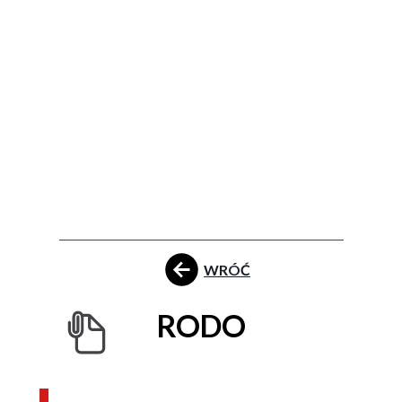
WRÓĆ
RODO