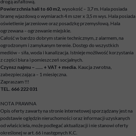
drogą asfaltową.
Powierzchnia hali to 60 m2,
wysokość – 3,7 m. Hala posiada
bramę wjazdową o wymiarach 4 m szer x 3,5 m wys. Hala posiada
oświetlenie jarzeniowe oraz posadzkę przemysłową. Hala
ogrzewana – ogrzewanie miejskie.
Całość w bardzo dobrym stanie technicznym, z alarmem, na
ogrodzonym i zamykanym terenie. Dostęp do wszystkich
mediów – siła, woda i kanalizacja. Istnieje możliwość korzystania
z części biura i pomieszczeń socjalnych.
Czynsz najmu – ...... + VAT + media.
Kaucja zwrotna,
zabezpieczająca – 1 miesięczna.
Zapraszam !!!
TEL. 666 222 031
NOTA PRAWNA
Opis oferty zawarty na stronie internetowej sporządzany jest na
podstawie oględzin nieruchomości oraz informacji uzyskanych
od właściciela, może podlegać aktualizacji i nie stanowi oferty
określonej w art. 66 i następnych K.C.