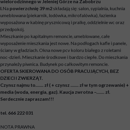
wielorodzinnego w Jeleniej Górze na Zabobrzu
I.
Na
powierzchnię 39 m2
składają się: salon, sypialnia, kuchnia
umeblowana (piekarnik, lodówka, mikrofalówka), łazienka
wyposażona w kabinę prysznicową i pralkę, oddzielnie wc oraz
przedpokój.
Mieszkanie po kapitalnym remoncie, umeblowane, całe
wyposażenie mieszkania jest nowe. Na podłogach kafle i panele,
ściany w gładziach. Okna nowe pcv koloru białego z roletami
noc-dzień. Mieszkanie środkowe i bardzo ciepłe. Do mieszkania
przynależy piwnica. Budynek po całkowitym remoncie.
OFERTA SKIEROWANA DO OSÓB PRACUJĄCYCH, BEZ
DZIECI I ZWIERZĄT.
Czynsz najmu to....... zł ( + czynsz ....... zł w tym ogrzewanie) +
media (woda, energia, gaz). Kaucja zwrotna –....... zł.
Serdecznie zapraszam!!!
tel. 666 222 031
NOTA PRAWNA