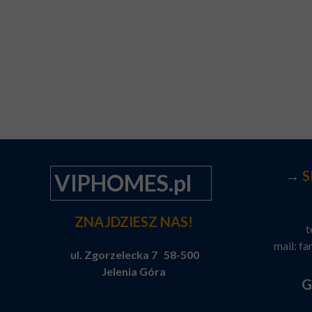
→
S
VIPHOMES.pl
ZNAJDZIESZ NAS!
t
mail:
fa
ul. Zgorzelecka 7 58-500
Jelenia Góra
G