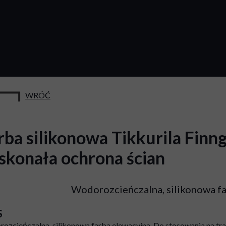
WRÓĆ
rba silikonowa Tikkurila Finng
skonała ochrona ścian
Wodorozcieńczalna, silikonowa fa
S
ozcieńczalna, silikonowa farba elewacyjna. Do stosowania na t