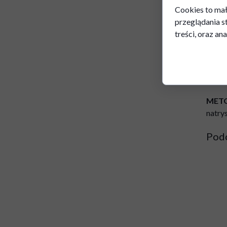
Cookies to mał
WYD
przeglądania s
6-9 m
treści, oraz ana
malar
ROZC
Wodor
METO
natry
Pod