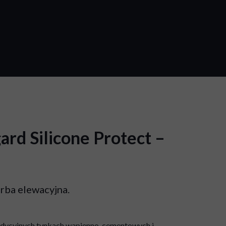
ard Silicone Protect –
rba elewacyjna.
radycyjnych tynkach wapienno-cementowych i