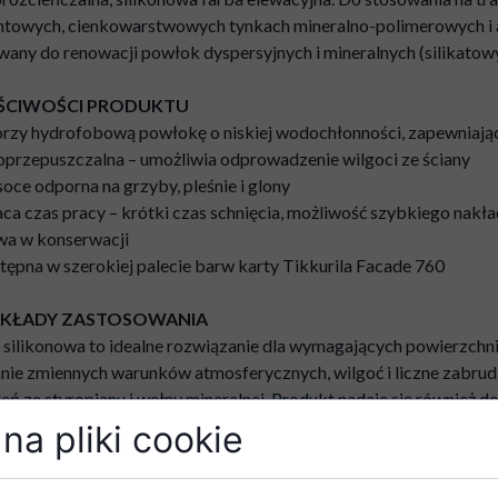
towych, cienkowarstwowych tynkach mineralno-polimerowych i 
wany do renowacji powłok dyspersyjnych i mineralnych (silikatow
ŚCIWOŚCI PRODUKTU
rzy hydrofobową powłokę o niskiej wodochłonności, zapewniają
oprzepuszczalna – umożliwia odprowadzenie wilgoci ze ściany
oce odporna na grzyby, pleśnie i glony
aca czas pracy – krótki czas schnięcia, możliwość szybkiego nakł
wa w konserwacji
tępna w szerokiej palecie barw karty Tikkurila Facade 760
YKŁADY ZASTOSOWANIA
 silikonowa to idealne rozwiązanie dla wymagających powierzchni,
anie zmiennych warunków atmosferycznych, wilgoć i liczne zabru
leń ze styropianu i wełny mineralnej. Produkt nadaje się równie
zeznaczonych na stały pobyt ludzi (np. garaże, piwnice, magazyny 
na pliki cookie
lewacji – produkt tworzy odporną na wodę powłokę, która zapobie
owierzchni narażonych na zabrudzenia – powłoka emulsji odpycha 