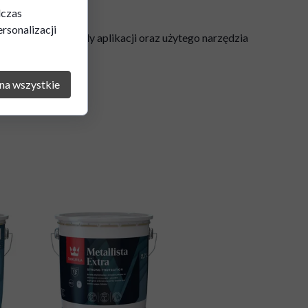
dczas
rsonalizacji
tury podłoża, metody aplikacji oraz użytego narzędzia
podłoża.
na wszystkie