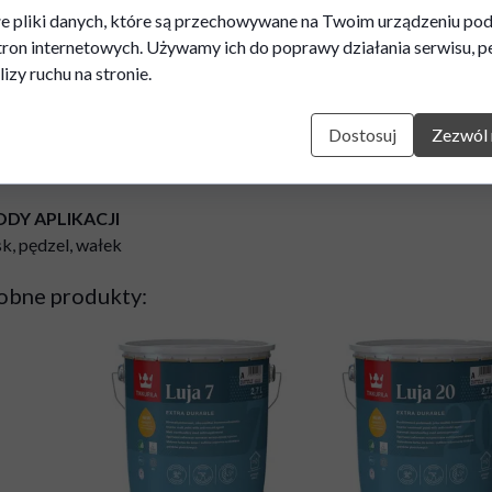
e pliki danych, które są przechowywane na Twoim urządzeniu po
AJNOŚĆ
tron internetowych. Używamy ich do poprawy działania serwisu, pe
²/l przy jednokrotnej warstwie, w zależności od chłonności i struk
lizy ruchu na stronie.
skiego. Wykonać próbę, w celu określenia wydajności dla danego 
Dostosuj
Zezwól 
IEŃCZALNIK
ozcieńczalny
DY APLIKACJI
sk, pędzel, wałek
obne produkty: