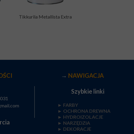
Tikkurila Metallista Extra
OŚCI
→
NAWIGACJA
Szybkie linki
 031
► FARBY
gmail.com
►
OCHRONA DREWNA
►
HYDROIZOLACJE
rcia
►
NARZĘDZIA
►
DEKORACJE