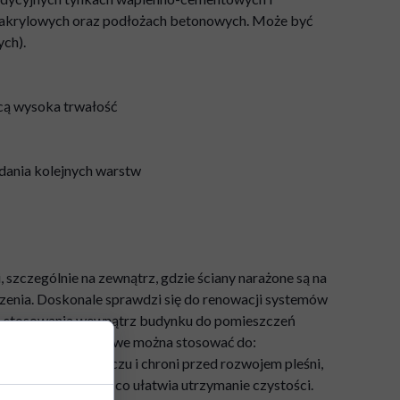
akrylowych oraz podłożach betonowych. Może być
ych).
cą wysoka trwałość
adania kolejnych warstw
 szczególnie na zewnątrz, gdzie ściany narażone są na
dzenia. Doskonale sprawdzi się do renowacji systemów
ż do stosowania wewnątrz budynku do pomieszczeń
itp.). Farby silikonowe można stosować do:
ga wnikaniu deszczu i chroni przed rozwojem pleśni,
cząsteczki brudu, co ułatwia utrzymanie czystości.