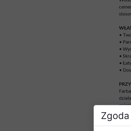
cemen
stoso
WŁA
• Two
• Par
• Wys
• Skr
• Łat
• Dos
PRZ
Farba
dział
ociep
niepr
Zgoda 
E
P