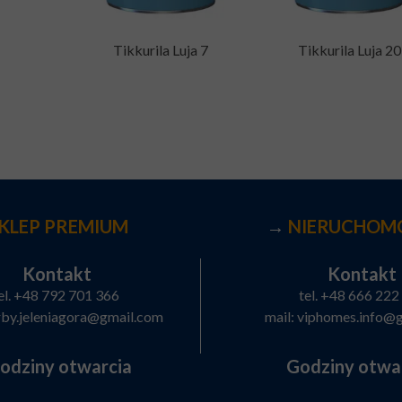
Tikkurila Luja 7
Tikkurila Luja 20
KLEP PREMIUM
→
NIERUCHOM
Kontakt
Kontakt
el.
+48 792 701 366
tel.
+48 666 222
rby.jeleniagora@gmail.com
mail:
viphomes.info@
odziny otwarcia
Godziny otwa