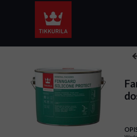
Fa
do
OPI
Wodor