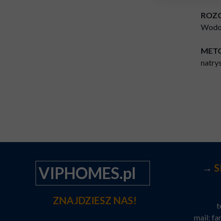
ROZC
Wodor
METO
natry
→
S
VIPHOMES.pl
ZNAJDZIESZ NAS!
t
mail:
fa