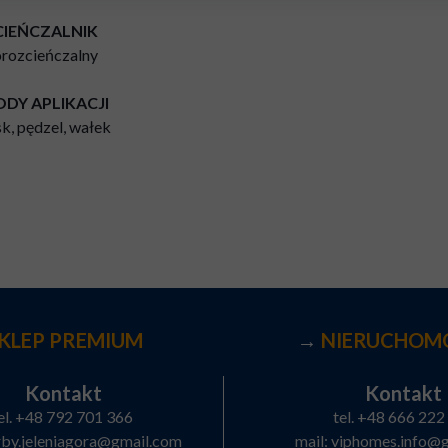
IEŃCZALNIK
ozcieńczalny
DY APLIKACJI
sk, pędzel, wałek
KLEP PREMIUM
→
NIERUCHOM
Kontakt
Kontakt
el.
+48 792 701 366
tel.
+48 666 222
rby.jeleniagora@gmail.com
mail:
viphomes.info@