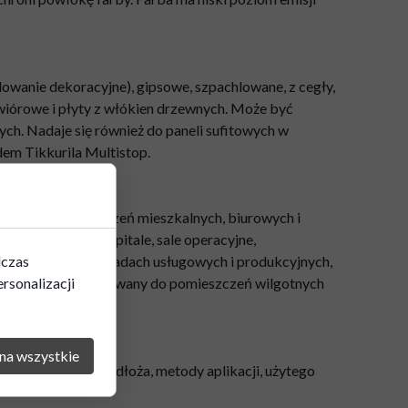
owanie dekoracyjne), gipsowe, szpachlowane, z cegły,
 wiórowe i płyty z włókien drzewnych. Może być
ch. Nadaje się również do paneli sufitowych w
em Tikkurila Multistop.
ewnątrz pomieszczeń mieszkalnych, biurowych i
użby zdrowia (szpitale, sale operacyjne,
dczas
, żłobki, itp.), zakładach usługowych i produkcyjnych,
rsonalizacji
żywnością*. Dedykowany do pomieszczeń wilgotnych
anie i zużycie.
na wszystkie
ności i tekstury podłoża, metody aplikacji, użytego