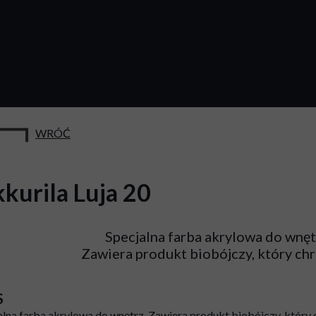
WRÓĆ
kkurila Luja 20
Specjalna farba akrylowa do wnęt
Zawiera produkt biobójczy, który chr
S
alna farba akrylowa do wnętrz. Zawiera produkt biobójczy, który 