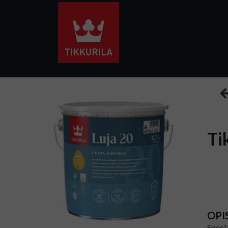
Ti
OPI
Specj