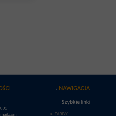
OŚCI
→
NAWIGACJA
Szybkie linki
 031
► FARBY
gmail.com