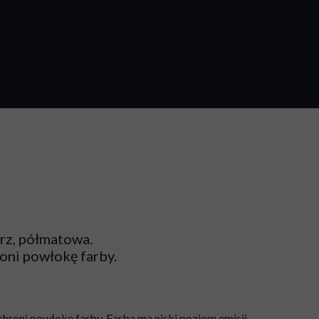
rz, półmatowa.
oni powłokę farby.
chroni powłokę farby. Farba ma niski poziom emisji