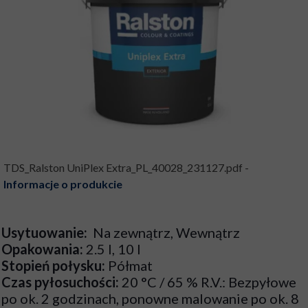
TDS_Ralston UniPlex Extra_PL_40028_231127.pdf -
Informacje o produkcie
Usytuowanie:
Na zewnątrz, Wewnątrz
Opakowania:
2.5 l, 10 l
Stopień połysku:
Półmat
Czas pyłosuchości:
20 °C / 65 % R.V.: Bezpyłowe
po ok. 2 godzinach, ponowne malowanie po ok. 8