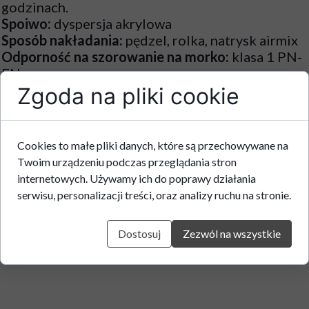
godzinach.
Spoiwo:
dyspersja akrylowa
Sposób nakładania:
pędzel, rolka, natrysk airmix
Odporność na szorowanie na morko:
klasa 1 PN-
EN
Wydajność teoretyczna:
do 16 m2/l
Zgoda na pliki cookie
Cookies to małe pliki danych, które są przechowywane na
Twoim urządzeniu podczas przeglądania stron
Właściowści
: Odporna na warunki atmosferyczne.
internetowych. Używamy ich do poprawy działania
Paroprzepuszczalna. Odporna na UV.
serwisu, personalizacji treści, oraz analizy ruchu na stronie.
Zmywalna i odpoerona na rozwój plęśni i grzybów.
Dostosuj
Zezwól na wszystkie