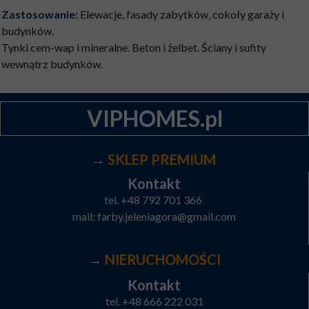
Zastosowanie:
Elewacje, fasady zabytków, cokoły garaży i
budynków.
Tynki cem-wap i mineralne. Beton i żelbet. Ściany i sufity
wewnątrz budynków.
VIPHOMES.pl
→
SKLEP PREMIUM
Kontakt
tel.
+48 792 701 366
mail:
farby.jeleniagora@gmail.com
→
NIERUCHOMOŚCI
Kontakt
tel.
+48 666 222 031