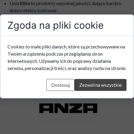
Linia
Elite
to produkty wysokiej jakości, dające bardzo
dobre efekty końcowe.
Syntetyczne włosie umożliwia bardzo staranne malowanie i
Zgoda na pliki cookie
wykończenie oraz bardzo dobre właściwości przenoszenia
farby.
Dobra wydajność i krycie nie pozostawia śladów na
malowanej powierzchni
Cookies to małe pliki danych, które są przechowywane na
Do różnych rodzajów powierzchni i farb
Twoim urządzeniu podczas przeglądania stron
Ergonomiczna rączka z przetłoczeniami i różnymi strefami
internetowych. Używamy ich do poprawy działania
przyczepności
serwisu, personalizacji treści, oraz analizy ruchu na stronie.
Opatentowany uchwyt/wieszak na wiadro
Dostosuj
Zezwól na wszystkie