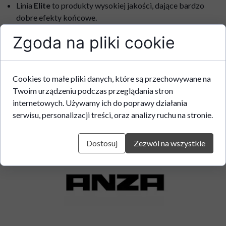
Linia
Elite
to produkty wysokiej jakości, dające bardzo
dobre efekty końcowe.
Syntetyczne włosie umożliwia bardzo staranne malowanie i
Zgoda na pliki cookie
wykończenie oraz bardzo dobre właściwości przenoszenia
farby.
Dobra wydajność i krycie nie pozostawia śladów na
malowanej powierzchni
Cookies to małe pliki danych, które są przechowywane na
Do różnych rodzajów powierzchni i farb
Twoim urządzeniu podczas przeglądania stron
Ergonomiczna rączka z przetłoczeniami i różnymi strefami
internetowych. Używamy ich do poprawy działania
przyczepności
serwisu, personalizacji treści, oraz analizy ruchu na stronie.
Opatentowany uchwyt/wieszak na wiadro
Dostosuj
Zezwól na wszystkie