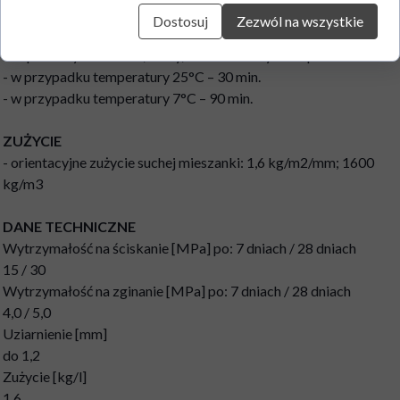
30°C prosimy o kontakt z doradcą technicznym;
Dostosuj
Zezwól na wszystkie
czas przydatności do użycia świeżej zaprawy zależy od
temperatury otoczenia, wody, materiału i wynosi np.:
- w przypadku temperatury 25°C – 30 min.
- w przypadku temperatury 7°C – 90 min.
ZUŻYCIE
- orientacyjne zużycie suchej mieszanki: 1,6 kg/m2/mm; 1600
kg/m3
DANE TECHNICZNE
Wytrzymałość na ściskanie [MPa] po: 7 dniach / 28 dniach
15 / 30
Wytrzymałość na zginanie [MPa] po: 7 dniach / 28 dniach
4,0 / 5,0
Uziarnienie [mm]
do 1,2
Zużycie [kg/l]
1,6