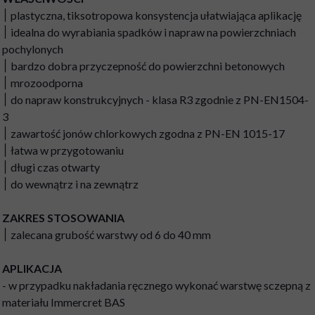
׀ plastyczna, tiksotropowa konsystencja ułatwiająca aplikację
׀ idealna do wyrabiania spadków i napraw na powierzchniach
pochylonych
׀ bardzo dobra przyczepność do powierzchni betonowych
׀ mrozoodporna
׀ do napraw konstrukcyjnych - klasa R3 zgodnie z PN-EN1504-
3
׀ zawartość jonów chlorkowych zgodna z PN-EN 1015-17
׀ łatwa w przygotowaniu
׀ długi czas otwarty
׀ do wewnątrz i na zewnątrz
ZAKRES STOSOWANIA
׀ zalecana grubość warstwy od 6 do 40 mm
APLIKACJA
- w przypadku nakładania ręcznego wykonać warstwę sczepną z
materiału Immercret BAS