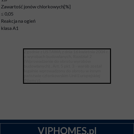
Zawartość jonów chlorkowych[%]
≤ 0,05
Reakcja na ogień
klasa A1
Zgodnie z USTAWĄ z dnia 16 kwietnia 2004 r.
o wyrobach budowlanych, Rozdział 2
(Wprowadzenie do obrotu wyrobów
budowlanych) , Art. 5 pkt. 3 - wyrób został
legalnie wprowadzony do obrotu w innym
państwie członkowskim Unii Europejskiej
(Niemcy).
VIPHOMES.pl