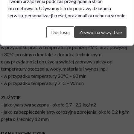
Twoim urządzeniu podczas przeglądania stron
z podłoża. Pozostawiony materiał będzie działał
internetowych. Używamy ich do poprawy działania
rozdzielczo dla kolejnej warstwy zaprawy lub betonu. Podłoże
serwisu, personalizacji treści, oraz analizy ruchu na stronie.
ponownie należy przygotować wg punktu „Przygotowanie
podłoża”
Dostosuj
Zezwól na wszystkie
WSKAZÓWKI
w przypadku prac w temperaturze poniżej +5°C oraz powyżej
+30°C prosimy o kontakt z doradcą technicznym
czas przydatności do użycia świeżej zaprawy zależy od
temperatury otoczenia, wody, materiału i wynosi np.:
- w przypadku temperatury 20°C – 60 min
- w przypadku temperatury 7°C – 90 min
ZUŻYCIE
- jako warstwa sczepna - około 0,7 - 2,2 kg/m2
- jako zabezpieczenie antykorozyjne zbrojenia: około 0,2 kg/m
pręta o średnicy 12 mm
DANE TECHNICZNE