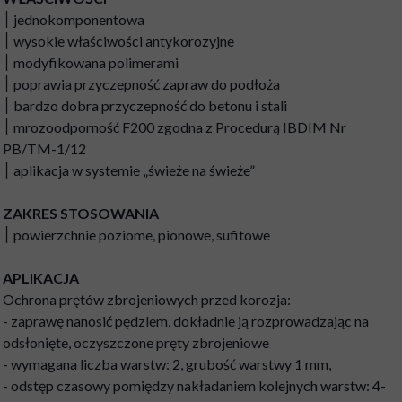
׀ jednokomponentowa
׀ wysokie właściwości antykorozyjne
׀ modyfikowana polimerami
׀ poprawia przyczepność zapraw do podłoża
׀ bardzo dobra przyczepność do betonu i stali
׀ mrozoodporność F200 zgodna z Procedurą IBDIM Nr
PB/TM-1/12
׀ aplikacja w systemie „świeże na świeże”
ZAKRES STOSOWANIA
׀ powierzchnie poziome, pionowe, sufitowe
APLIKACJA
Ochrona prętów zbrojeniowych przed korozja:
- zaprawę nanosić pędzlem, dokładnie ją rozprowadzając na
odsłonięte, oczyszczone pręty zbrojeniowe
- wymagana liczba warstw: 2, grubość warstwy 1 mm,
- odstęp czasowy pomiędzy nakładaniem kolejnych warstw: 4-