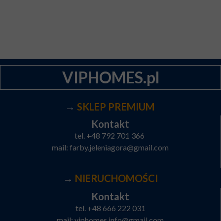
VIPHOMES.pl
→
SKLEP PREMIUM
Kontakt
tel.
+48 792 701 366
mail:
farby.jeleniagora@gmail.com
→
NIERUCHOMOŚCI
Kontakt
tel.
+48 666 222 031
mail:
viphomes.info@gmail.com