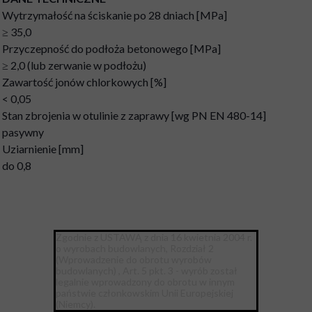
Wytrzymałość na ściskanie po 28 dniach [MPa]
≥ 35,0
Przyczepność do podłoża betonowego [MPa]
≥ 2,0 (lub zerwanie w podłożu)
Zawartość jonów chlorkowych [%]
< 0,05
Stan zbrojenia w otulinie z zaprawy [wg PN EN 480-14]
pasywny
Uziarnienie [mm]
do 0,8
Zgodnie z USTAWĄ z dnia 16 kwietnia 2004 r.
o wyrobach budowlanych, Rozdział 2
(Wprowadzenie do obrotu wyrobów
budowlanych) , Art. 5 pkt. 3 - wyrób został
legalnie wprowadzony do obrotu w innym
państwie członkowskim Unii Europejskiej
(Niemcy).