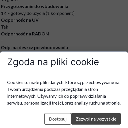
Przygotowanie do wbudowania
1K – gotowy do użycia (1 komponent)
Odpornośc na UV
Tak
Odporność na RADON
–
Odp. na deszcz po wbudowaniu
1h
Zgoda na pliki cookie
Zdolność przenoszenia zarysowań
2 mm
Aplikacja metodą natryskową
Nie
Cookies to małe pliki danych, które są przechowywane na
Zgodność z DIN
Twoim urządzeniu podczas przeglądania stron
–
internetowych. Używamy ich do poprawy działania
Zużycie
serwisu, personalizacji treści, oraz analizy ruchu na stronie.
3-4 kg/m² (w zależności od uwarunkowań podłoża i klasy
właściwości użytkowych)
Dostosuj
Zezwól na wszystkie
Producent