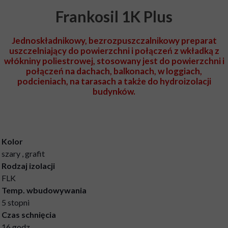
Frankosil 1K Plus
Jednoskładnikowy, bezrozpuszczalnikowy preparat
uszczelniający do powierzchni i połączeń z wkładką z
włókniny poliestrowej, stosowany jest do powierzchni i
połączeń na dachach, balkonach, w loggiach,
podcieniach, na tarasach a także do hydroizolacji
budynków.
Kolor
szary , grafit
Rodzaj izolacji
FLK
Temp. wbudowywania
5 stopni
Czas schnięcia
16 godz.