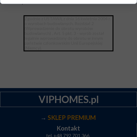
Franken Systems
Zgodnie z USTAWĄ z dnia 16 kwietnia 2004 r.
o wyrobach budowlanych, Rozdział 2
(Wprowadzenie do obrotu wyrobów
budowlanych) , Art. 5 pkt. 3 - wyrób został
legalnie wprowadzony do obrotu w innym
państwie członkowskim Unii Europejskiej
(Niemcy).
VIPHOMES.pl
→
SKLEP PREMIUM
Kontakt
tel.
+48 792 701 366