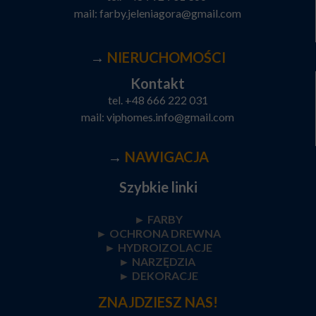
mail:
farby.jeleniagora@gmail.com
→
NIERUCHOMOŚCI
Kontakt
tel.
+48 666 222 031
mail:
viphomes.info@gmail.com
→
NAWIGACJA
Szybkie linki
► FARBY
►
OCHRONA DREWNA
►
HYDROIZOLACJE
►
NARZĘDZIA
►
DEKORACJE
ZNAJDZIESZ NAS!