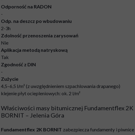
Odporność na RADON
-
Odp. na deszcz po wbudowaniu
2-3h
Zdolność przenoszenia zarysowań
Nie
Aplikacja metodą natryskową
Tak
Zgodność z DIN
-
Zużycie
4,5–6,5 l/m² (z uwzględnieniem szpachlowania drapanego)
klejenie płyt ociepleniowych: ok. 2 l/m²
Właściwości masy bitumicznej Fundamentflex 2K
BORNIT – Jelenia Góra
Fundamentflex 2K BORNIT
zabezpiecza fundamenty i piwnice