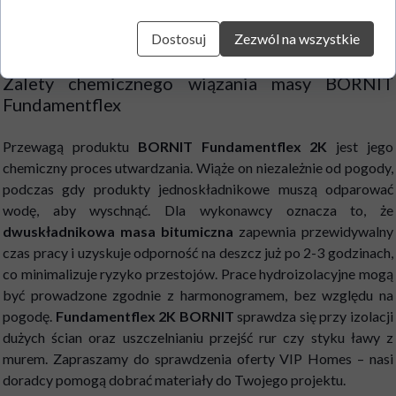
dni, co pozwala uniknąć błędów wykonawczych i daje pewność,
Dostosuj
Zezwól na wszystkie
że ściana jest gotowa do dalszych etapów robót.
Zalety chemicznego wiązania masy BORNIT
Fundamentflex
Przewagą produktu
BORNIT Fundamentflex 2K
jest jego
chemiczny proces utwardzania. Wiąże on niezależnie od pogody,
podczas gdy produkty jednoskładnikowe muszą odparować
wodę, aby wyschnąć. Dla wykonawcy oznacza to, że
dwuskładnikowa masa bitumiczna
zapewnia przewidywalny
czas pracy i uzyskuje odporność na deszcz już po 2-3 godzinach,
co minimalizuje ryzyko przestojów. Prace hydroizolacyjne mogą
być prowadzone zgodnie z harmonogramem, bez względu na
pogodę.
Fundamentflex 2K BORNIT
sprawdza się przy izolacji
dużych ścian oraz uszczelnianiu przejść rur czy styku ławy z
murem. Zapraszamy do sprawdzenia oferty VIP Homes – nasi
doradcy pomogą dobrać materiały do Twojego projektu.