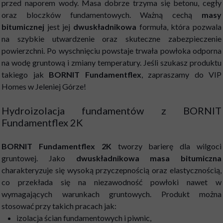
przed naporem wody. Masa dobrze trzyma się betonu, cegły
oraz bloczków fundamentowych. Ważną cechą
masy
bitumicznej
jest jej
dwuskładnikowa
formuła, która pozwala
na szybkie utwardzenie oraz skuteczne zabezpieczenie
powierzchni. Po wyschnięciu powstaje trwała powłoka odporna
na wodę gruntową i zmiany temperatury. Jeśli szukasz produktu
takiego jak
BORNIT Fundamentflex
, zapraszamy do VIP
Homes w Jeleniej Górze!
Hydroizolacja fundamentów z BORNIT
Fundamentflex 2K
BORNIT Fundamentflex 2K
tworzy barierę dla wilgoci
gruntowej. Jako
dwuskładnikowa masa bitumiczna
charakteryzuje się wysoką przyczepnością oraz elastycznością,
co przekłada się na niezawodność powłoki nawet w
wymagających warunkach gruntowych. Produkt można
stosować przy takich pracach jak:
izolacja ścian fundamentowych i piwnic,