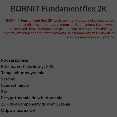
BORNIT Fundamentflex 2K
BORNIT Fundamentflex 2K
to dwuskładnikowa, grubowarstwowa
masa bitumiczna z polistyrenem, uszlachetniona tworzywami
sztucznymi. Jest ekologicznym produktem bez rozpuszczalników –
tworzy szczelną barierę przeciwwodną na fundamentach i pozwala na
stabilne mocowanie płyt XPS.
.
Rodzaj izolacji
Bitumiczne, Klejenie płyt XPS
Temp. wbudowywania
5 stopni
Czas schnięcia
2 dni
Przygotowanie do wbudowania
2K – dwa komponenty do wymieszania
Odporność na UV
-