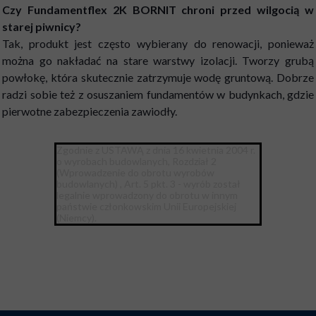
Czy Fundamentflex 2K BORNIT chroni przed wilgocią w
starej piwnicy?
Tak, produkt jest często wybierany do renowacji, ponieważ
można go nakładać na stare warstwy izolacji. Tworzy grubą
powłokę, która skutecznie zatrzymuje wodę gruntową. Dobrze
radzi sobie też z osuszaniem fundamentów w budynkach, gdzie
pierwotne zabezpieczenia zawiodły.
Zgodnie z USTAWĄ z dnia 16 kwietnia 2004 r.
o wyrobach budowlanych, Rozdział 2
(Wprowadzenie do obrotu wyrobów
budowlanych) , Art. 5 pkt. 3 - wyrób został
legalnie wprowadzony do obrotu w innym
państwie członkowskim Unii Europejskiej
(Niemcy).