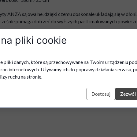
ty ANZA są owalne, dzięki czemu doskonale układają się w dłoni.
cześnie pomaga dotrzeć do wyższych partii malowanych powierzch
na pliki cookie
e pliki danych, które są przechowywane na Twoim urządzeniu po
tron internetowych. Używamy ich do poprawy działania serwisu, pe
lizy ruchu na stronie.
Dostosuj
Zezwól 