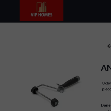
AN
Uchwy
plecó
Dane 
S