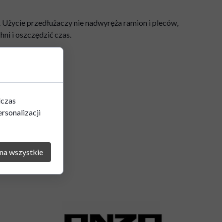
 Użycie przedłużaczy nie nadwyręża ramion i pleców,
ni i oszczędzić czas.
dczas
rsonalizacji
na wszystkie