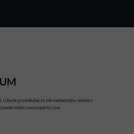
NIUM
. Użycie przedłużaczy nie nadwyręża ramion i
owierzchni i oszczędzić czas.