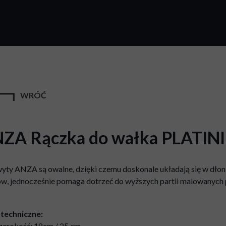
WRÓĆ
ZA Rączka do wałka PLATI
ty ANZA są owalne, dzięki czemu doskonale układają się w dłoni
w, jednocześnie pomaga dotrzeć do wyższych partii malowanych p
techniczne:
zerokość: 18cm / 25 cm