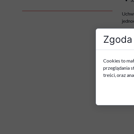
Uchwy
jedno
Zgoda 
Cookies to mał
przeglądania s
treści, oraz ana