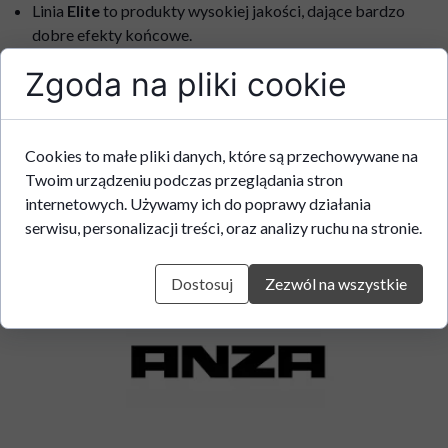
Linia
Elite
to produkty wysokiej jakości, dające bardzo
dobre efekty końcowe.
Syntetyczne włosie umożliwia bardzo staranne malowanie i
Zgoda na pliki cookie
wykończenie oraz bardzo dobre właściwości przenoszenia
farby.
Dobra wydajność i krycie nie pozostawia śladów na
malowanej powierzchni
Cookies to małe pliki danych, które są przechowywane na
Do różnych rodzajów powierzchni i farb
Twoim urządzeniu podczas przeglądania stron
Ergonomiczna rączka z przetłoczeniami i różnymi strefami
internetowych. Używamy ich do poprawy działania
przyczepności
serwisu, personalizacji treści, oraz analizy ruchu na stronie.
Opatentowany uchwyt/wieszak na wiadro
Dostosuj
Zezwól na wszystkie